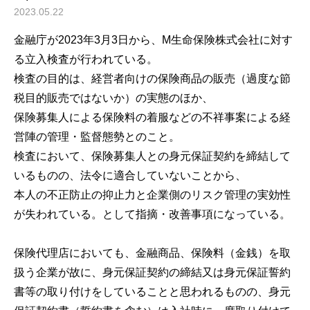
のか
2023.05.22
金融庁が2023年3月3日から、M生命保険株式会社に対す
る立入検査が行われている。
検査の目的は、経営者向けの保険商品の販売（過度な節
税目的販売ではないか）の実態のほか、
保険募集人による保険料の着服などの不祥事案による経
営陣の管理・監督態勢とのこと。
検査において、保険募集人との身元保証契約を締結して
いるものの、法令に適合していないことから、
本人の不正防止の抑止力と企業側のリスク管理の実効性
が失われている。として指摘・改善事項になっている。
保険代理店においても、金融商品、保険料（金銭）を取
扱う企業が故に、身元保証契約の締結又は身元保証誓約
書等の取り付けをしていることと思われるものの、身元