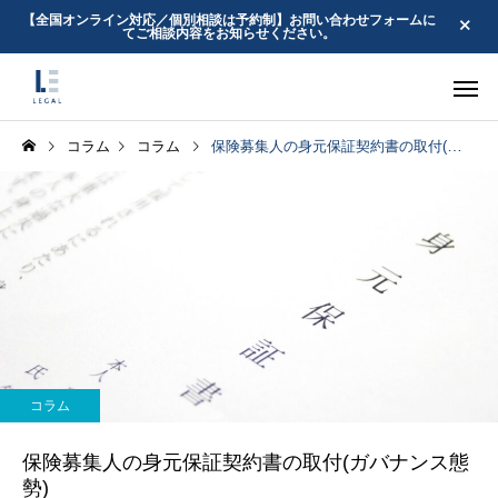
【全国オンライン対応／個別相談は予約制】お問い合わせフォームに
てご相談内容をお知らせください。
コラム
コラム
保険募集人の身元保証契約書の取付(ガバナンス態勢)
内部統制外部監査
顧問業務サ
コラム
コラム
金融庁の監督指針改正
保険代理店はプロダ
コラム
で保険代理店が見直す
トガバナンスに関す
個別依頼業務
スポットサ
保険募集人の身元保証契約書の取付(ガバナンス態
べきメール・SMS運用
補充原則を採択でき
勢)