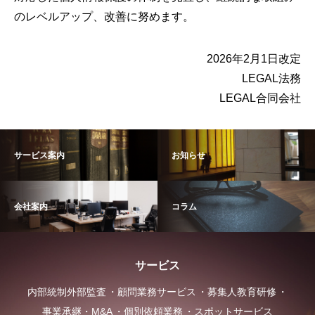
のレベルアップ、改善に努めます。
2026年2月1日改定
LEGAL法務
LEGAL合同会社
サービス案内
お知らせ
会社案内
コラム
サービス
内部統制外部監査
顧問業務サービス
募集人教育研修
事業承継・M&A
個別依頼業務
スポットサービス