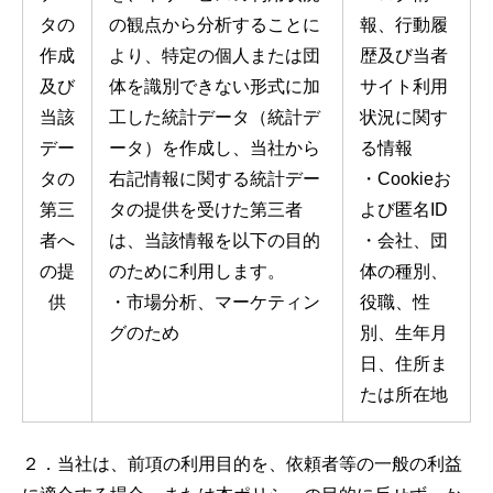
タの
の観点から分析することに
報、行動履
作成
より、特定の個人または団
歴及び当者
及び
体を識別できない形式に加
サイト利用
当該
工した統計データ（統計デ
状況に関す
デー
ータ）を作成し、当社から
る情報
タの
右記情報に関する統計デー
・Cookieお
第三
タの提供を受けた第三者
よび匿名ID
者へ
は、当該情報を以下の目的
・会社、団
の提
のために利用します。
体の種別、
供
・市場分析、マーケティン
役職、性
グのため
別、生年月
日、住所ま
たは所在地
２．当社は、前項の利用目的を、依頼者等の一般の利益