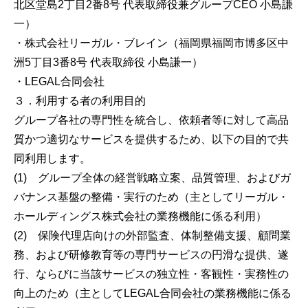
北区堂島2丁目2番8号 代表取締役兼グループCEO 小島謙
一）
・株式会社リーガル・ブレイン（福岡県福岡市博多区中
洲5丁目3番8号 代表取締役 小島謙一）
・LEGAL合同会社
３．利用する者の利用目的
グループ各社の専門性を統合し、依頼者等に対して高品
質かつ適切なサービスを提供するため、以下の目的で共
同利用します。
(1) グループ全体の経営戦略立案、品質管理、およびガ
バナンス基盤の整備・実行のため（主としてリーガル・
ホールディングス株式会社の業務機能に係る利用）
(2) 保険代理店向けの外部監査、体制整備支援、顧問業
務、および研修教育等の専門サービスの円滑な提供、遂
行、ならびに当該サービスの独立性・客観性・実務性の
向上のため（主としてLEGAL合同会社の業務機能に係る