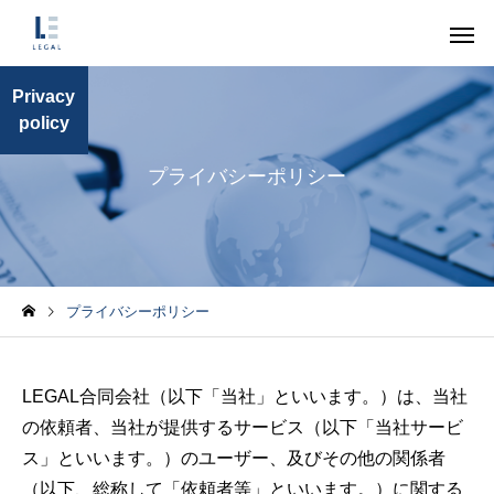
Privacy
policy
プライバシーポリシー
内部統制外部監査
顧問業務サ
コラム
コラム
プライバシーポリシー
金融庁の監督指針改正
保険代理店はプロダ
で保険代理店が見直す
トガバナンスに関す
個別依頼業務
スポットサ
LEGAL合同会社（以下「当社」といいます。）は、当社
べきメール・SMS運用
補充原則を採択でき
の依頼者、当社が提供するサービス（以下「当社サービ
のか
ス」といいます。）のユーザー、及びその他の関係者
（以下、総称して「依頼者等」といいます。）に関する