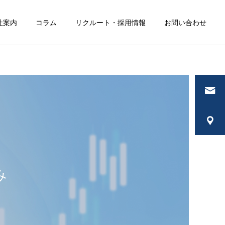
社案内
コラム
リクルート・採用情報
お問い合わせ
サービス案内
修
事業承継・M&A
コラム
コラム
【改正保険業法施行
比較推奨販売で何を証
日】比較推奨販売対応
跡として残すべきか ー
み
で、保険代理店がまず
2026年改正保険業法を
見直すべきこと -
踏まえた実務整理
2026年6月1日、保険代