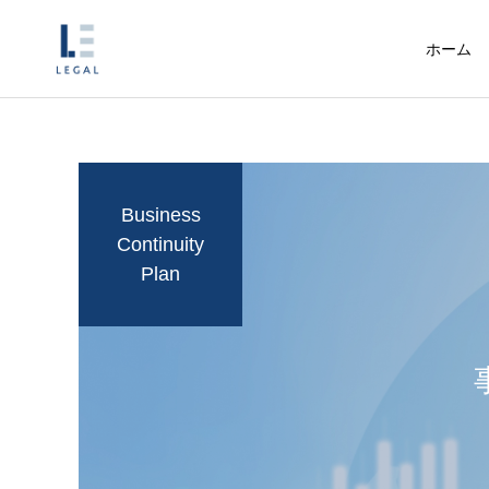
ホーム
Business
Continuity
内部統制外部監査
Plan
コラム
コラム
なぜ、従来型の「意向
金融庁の監督指針改正
把握シート」は通用し
で保険代理店が見直す
個別依頼業務
なくなるのか～改正監
べきメール・SMS運用
督指針が突きつける“記
録の質”の問題～