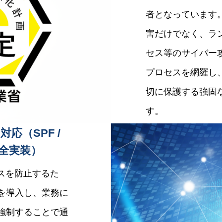
者となっています
害だけでなく、ラ
セス等のサイバー
プロセスを網羅し
切に保護する強固
す。
応（SPF /
の完全実装）
スを防止するた
）を導入し、業務に
を強制することで通