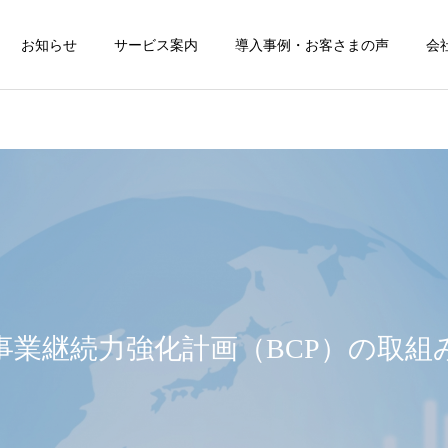
お知らせ
サービス案内
導入事例・お客さまの声
会
顧問業務サービス
募集人教育研
コラム
コラム
保険代理店はプロダク
2026年6月1日施行の改
トガバナンスに関する
正保険業法｜保険代理
事業継続力強化計画（BCP）の取組
スポットサービス
補充原則を採択できる
店は何をすべきか
のか