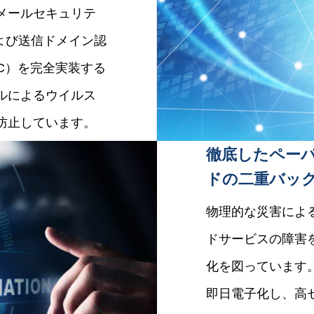
メールセキュリテ
よび送信ドメイン認
MARC）を完全実装する
ルによるウイルス
防止しています。
徹底したペー
ドの二重バッ
物理的な災害によ
ドサービスの障害
化を図っています
即日電子化し、高