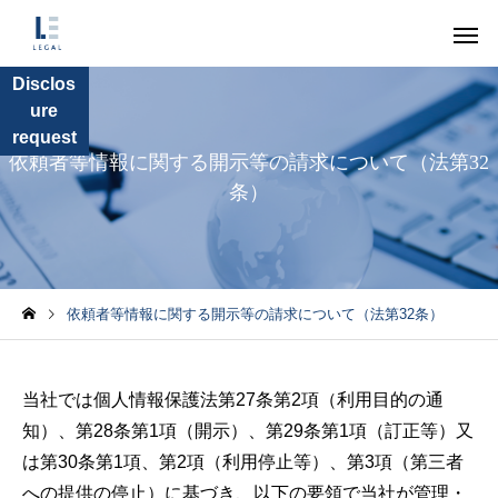
Disclos
ure
request
依頼者等情報に関する開示等の請求について（法第32
条）
内部統制外部監査
顧問業務サ
コラム
コラム
依頼者等情報に関する開示等の請求について（法第32条）
金融庁の監督指針改正
保険代理店はプロダ
で保険代理店が見直す
トガバナンスに関す
個別依頼業務
スポットサ
当社では個人情報保護法第27条第2項（利用目的の通
べきメール・SMS運用
補充原則を採択でき
知）、第28条第1項（開示）、第29条第1項（訂正等）又
のか
は第30条第1項、第2項（利用停止等）、第3項（第三者
への提供の停止）に基づき、以下の要領で当社が管理・