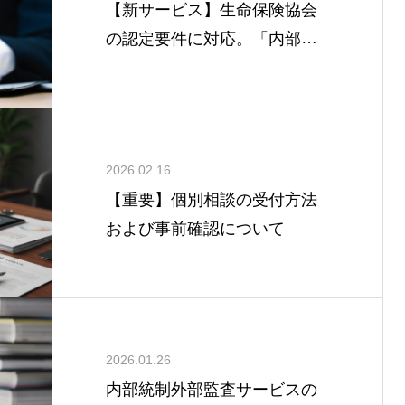
【新サービス】生命保険協会
の認定要件に対応。「内部監
査実効性検証監査」の提供を3
月2日より開始します
2026.02.16
【重要】個別相談の受付方法
および事前確認について
2026.01.26
内部統制外部監査サービスの