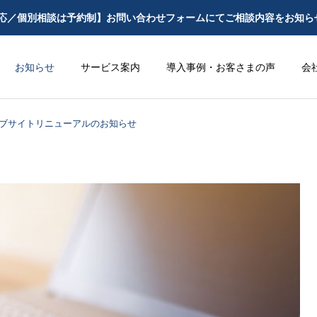
応／個別相談は予約制】お問い合わせフォームにてご相談内容をお知ら
お知らせ
サービス案内
導入事例・お客さまの声
会
ブサイトリニューアルのお知らせ
顧問業務サービス
募集人教育研
コラム
コラム
保険代理店はプロダク
2026年6月1日施行の改
トガバナンスに関する
正保険業法｜保険代理
スポットサービス
補充原則を採択できる
店は何をすべきか