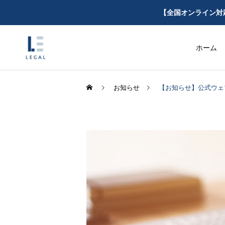
【全国オンライン対
ホーム
お知らせ
【お知らせ】公式ウェ
内部統制外部監査
コラム
コラム
なぜ、従来型の「意向
金融庁の監督指針改正
把握シート」は通用し
で保険代理店が見直す
個別依頼業務
なくなるのか～改正監
べきメール・SMS運用