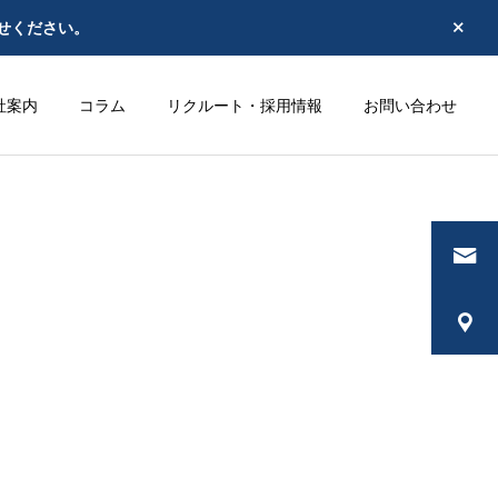
せください。
社案内
コラム
リクルート・採用情報
お問い合わせ
サービス案内
修
事業承継・M&A
コラム
コラム
【改正保険業法施行
比較推奨販売で何を証
日】比較推奨販売対応
跡として残すべきか ー
で、保険代理店がまず
2026年改正保険業法を