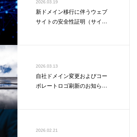
2026.03.19
新ドメイン移行に伴うウェブ
サイトの安全性証明（サイト
シール取得）および、セキュ
リティ体制の運用状況につい
て
2026.03.13
自社ドメイン変更およびコー
ポレートロゴ刷新のお知らせ
｜ 「LEGAL」ブランドへの統
一による新体制の始動
2026.02.21